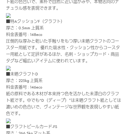
ト紙の色合いで、素朴で自然に近い温かみや、本物志向のナ
チュラル感を表現できます。
■特AクッションF（クラフト）
厚さ：0.5mm
上質系
料金表番号 : 148eco
圧倒的な厚みと乾いた手触りをもつ厚い未晒クラフトのコー
スター用紙です。 優れた吸水性・クッション性からコースタ
ー用紙として定評があるほか、名刺・ショップカード・商品
タグなど幅広いアイテムに使われています。
■未晒クラフトD
厚さ：225kg
上質系
料金表番号 : 146eco
紙の原料である木材が本来持つ色を活かした未漂白のクラフ
ト紙です。中でも“D（ディープ）”は未晒クラフト紙としては
濃いめの色合いで、ヴィンテージな世界観を表現しやすい紙
色です。
■クラフトビールカード-FS
厚さ：266.5kg
マット系