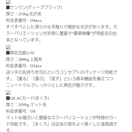
■ケンラン(ディープブラック)
厚さ：310kg
光沢系
料金表番号 : 158eco
すべすべとした滑らかな手触りで微妙な光沢があります。カ
ラーバリエーションが非常に豊富で“豪華絢爛”が用紙名の由
来となっています。
■黒気包紙U-FS
厚さ：288kg
上質系
料金表番号 : 155eco
送り手の気持ちを包むというコンセプトのパッケージ用紙で
す。「護る」「運ぶ」「表す」という基本機能を備えつつ、
ニュートラルでしっかりとした黒色が魅力です。
■OK ACカード(まくろ)
厚さ：309kg
マット系
料金表番号 : 158
マットな風合いと豊富なカラーバリエーションが特徴のカー
ド用紙です。「まくろ」は従来の黒をより黒くした漆黒調で
す。