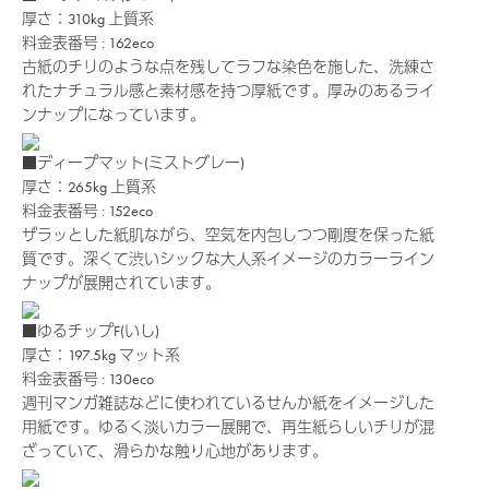
厚さ：310kg
上質系
料金表番号 : 162eco
古紙のチリのような点を残してラフな染色を施した、洗練さ
れたナチュラル感と素材感を持つ厚紙です。厚みのあるライ
ンナップになっています。
■ディープマット(ミストグレー)
厚さ：265kg
上質系
料金表番号 : 152eco
ザラッとした紙肌ながら、空気を内包しつつ剛度を保った紙
質です。深くて渋いシックな大人系イメージのカラーライン
ナップが展開されています。
■ゆるチップF(いし)
厚さ：197.5kg
マット系
料金表番号 : 130eco
週刊マンガ雑誌などに使われているせんか紙をイメージした
用紙です。ゆるく淡いカラー展開で、再生紙らしいチリが混
ざっていて、滑らかな触り心地があります。