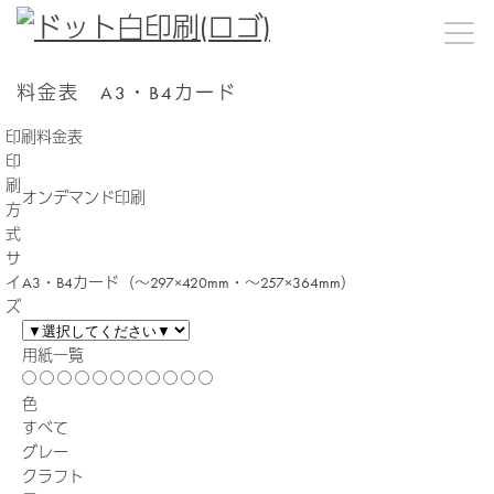
料金表 A3・B4カード
印刷料金表
印
刷
オンデマンド印刷
方
式
サ
イ
A3・B4カード（〜297×420mm・〜257×364mm）
ズ
用紙一覧
色
すべて
グレー
クラフト