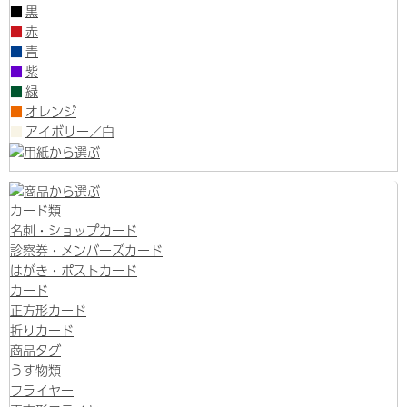
■
黒
■
赤
■
青
■
紫
■
緑
■
オレンジ
■
アイボリー／白
カード類
名刺・ショップカード
診察券・メンバーズカード
はがき・ポストカード
カード
正方形カード
折りカード
商品タグ
うす物類
フライヤー