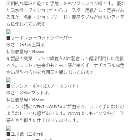
圧倒的な厚みと乾いた手触りをもつクッション紙です。 優れ
た吸水性・クッション性からコースター用紙として定評があ
るほか、名刺・ショップカード・商品タグなど幅広いアイテ
ムに使われています。
■サーキュラーコットンペーパー
厚さ：265kg
上質系
料金表番号 : 154eco
布製品の廃棄コットン繊維を50%配合して循環利用した用紙
です。コットン由来のもこもこ感と糸くず、ナチュラルな色
合いがやわらかな雰囲気を醸し出しています。
■ヴァンヌーボV-FS(スノーホワイト)
厚さ：275kg
マット系
料金表番号 : 156eco
フランス語の“VENT NOUVEAU”が由来で、ラフで手になじむ
ようなしっとり感があります。VはVGよりもインクのグロス
感をやや抑えた仕上がりになります。
■ユポ紙（ユポYPI）