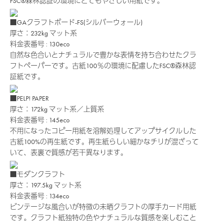
FSC®森林認証の環境にとてもやさしい用紙です。
■GAクラフトボード-FS(シルバーウォール)
厚さ：232kg
マット系
料金表番号 : 130eco
自然な色合いとナチュラルで豊かな表情を持ち合わせたクラ
フトペーパーです。古紙100％の環境に配慮したFSC®森林認
証紙です。
■PELP! PAPER
厚さ：172kg
マット系／上質系
料金表番号 : 145eco
不用になったコピー用紙を溶解処理してアップサイクルした
古紙100%の再生紙です。再生紙らしい細かなチリが混ざって
いて、表裏で質感が若干異なります。
■モダンクラフト
厚さ：197.5kg
マット系
料金表番号 : 134eco
ビンテージな風合いが特徴の未晒クラフトの厚手カード用紙
です。クラフト紙独特の色やナチュラルな質感を楽しむこと