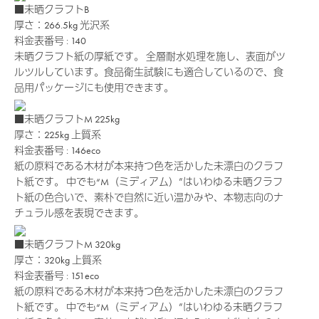
■未晒クラフトB
厚さ：266.5kg
光沢系
料金表番号 : 140
未晒クラフト紙の厚紙です。 全層耐水処理を施し、表面がツ
ルツルしています。食品衛生試験にも適合しているので、食
品用パッケージにも使用できます。
■未晒クラフトM 225kg
厚さ：225kg
上質系
料金表番号 : 146eco
紙の原料である木材が本来持つ色を活かした未漂白のクラフ
ト紙です。 中でも“M（ミディアム）”はいわゆる未晒クラフ
ト紙の色合いで、素朴で自然に近い温かみや、本物志向のナ
チュラル感を表現できます。
■未晒クラフトM 320kg
厚さ：320kg
上質系
料金表番号 : 151eco
紙の原料である木材が本来持つ色を活かした未漂白のクラフ
ト紙です。 中でも“M（ミディアム）”はいわゆる未晒クラフ