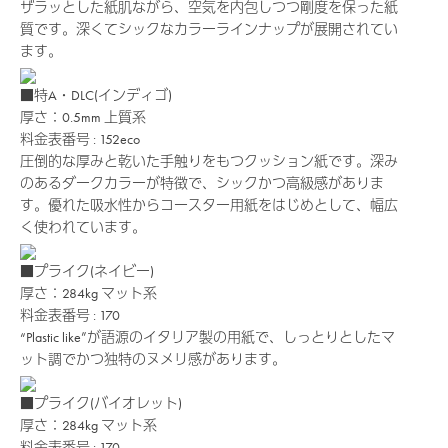
ザラッとした紙肌ながら、空気を内包しつつ剛度を保った紙
質です。深くてシックなカラーラインナップが展開されてい
ます。
■特A・DLC(インディゴ)
厚さ：0.5mm
上質系
料金表番号 : 152eco
圧倒的な厚みと乾いた手触りをもつクッション紙です。深み
のあるダークカラーが特徴で、シックかつ高級感がありま
す。優れた吸水性からコースター用紙をはじめとして、幅広
く使われています。
■プライク(ネイビー)
厚さ：284kg
マット系
料金表番号 : 170
“Plastic like”が語源のイタリア製の用紙で、しっとりとしたマ
ット調でかつ独特のヌメリ感があります。
■プライク(バイオレット)
厚さ：284kg
マット系
料金表番号 : 170