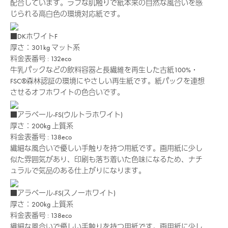
配合しています。ラフな肌触りで紙本来の自然な風合いを感
じられる高白色の環境対応紙です。
■DKホワイトF
厚さ：301kg
マット系
料金表番号 : 132eco
牛乳パックなどの飲料容器と長繊維を再生した古紙100%・
FSC®森林認証の環境にやさしい再生紙です。紙パックを連想
させるオフホワイトの色合いです。
■アラベール-FS(ウルトラホワイト)
厚さ：200kg
上質系
料金表番号 : 138eco
繊細な風合いで優しい手触りを持つ用紙です。画用紙に少し
似た雰囲気があり、印刷も落ち着いた色味になるため、ナチ
ュラルで気品のある仕上がりになります。
■アラベール-FS(スノーホワイト)
厚さ：200kg
上質系
料金表番号 : 138eco
繊細な風合いで優しい手触りを持つ用紙です。画用紙に少し