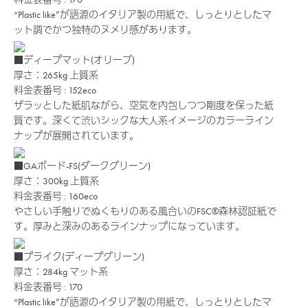
“Plastic like”が語源のイタリア製の用紙で、しっとりとしたマ
ット調でかつ独特のヌメリ感があります。
■ディープマット(オリーブ)
厚さ：265kg
上質系
料金表番号 : 152eco
ザラッとした紙肌ながら、空気を内包しつつ剛度を保った紙
質です。深くて渋いシックな大人系イメージのカラーライン
ナップが展開されています。
■GAボード-FS(ダークグリーン)
厚さ：300kg
上質系
料金表番号 : 160eco
やさしい手触りでぬくもりのある風合いのFSC®森林認証紙で
す。厚みと深みのあるラインナップになっています。
■プライク(ディープグリーン)
厚さ：284kg
マット系
料金表番号 : 170
“Plastic like”が語源のイタリア製の用紙で、しっとりとしたマ