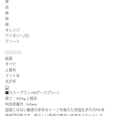
黒
赤
青
紫
緑
オレンジ
アイボリー/白
アソート
紙質
すべて
上質系
マット系
光沢系
■カラープラン-FS(ダークグレー)
厚さ：301kg
上質系
料金表番号 : 163eco
国産にはない魅惑の多彩なトーンを揃えた英国生まれのFSC®
森林認証紙です。紙らしい表面の風合いを持ちふわっとした