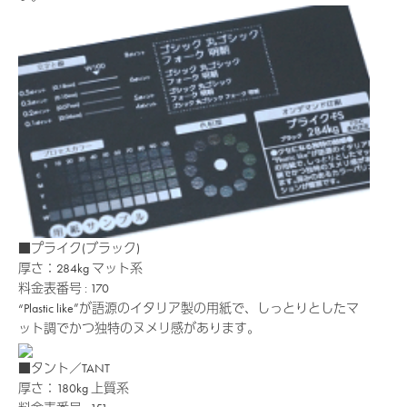
■プライク(ブラック)
厚さ：284kg
マット系
料金表番号 : 170
“Plastic like”が語源のイタリア製の用紙で、しっとりとしたマ
ット調でかつ独特のヌメリ感があります。
■タント／TANT
厚さ：180kg
上質系