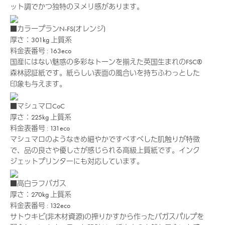
ット調でかつ独特のヌメリ感があります。
■カラープランN-FS(オレンジ)
厚さ：301kg
上質系
料金表番号 : 163eco
国産にはない魅惑の多彩なトーンを揃えた英国生まれのFSC®
森林認証紙です。紙らしい表面の風合いを持ちふわっとした
印象も与えます。
■マシュマロCoC
厚さ：225kg
上質系
料金表番号 : 131eco
マシュマロのようなきめ細やかですべすべした肌触りが特徴
で、品の良さや優しさが感じられる高級上質紙です。インク
ジェットプリンターにも対応しています。
■高白ラフバガス
厚さ：270kg
上質系
料金表番号 : 132eco
サトウキビ(非木材資源)の搾りかすから作ったバガスパルプを