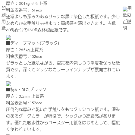
厚さ：301kg
マット系
印
用
料金表番号 : 151eco
刷
紙の
通常よりも深みのあるリッチな黒に染色した板紙です。少し
用
ご説
なめらかな手触りも相まって高級感を演出できます。古紙
紙
明
60％配合のFSC®森林認証紙です。
■ディープマット(ブラック)
厚さ：265kg
上質系
料金表番号 : 152eco
ザラッとした紙肌ながら、空気を内包しつつ剛度を保った紙
質です。深くてシックなカラーラインナップが展開されてい
ます。
■特A・DLC(ブラック)
厚さ：0.5mm
上質系
料金表番号 : 152eco
圧倒的な厚みと乾いた手触りをもつクッション紙です。深み
のあるダークカラーが特徴で、シックかつ高級感がありま
す。優れた吸水性からコースター用紙をはじめとして、幅広
く使われています。