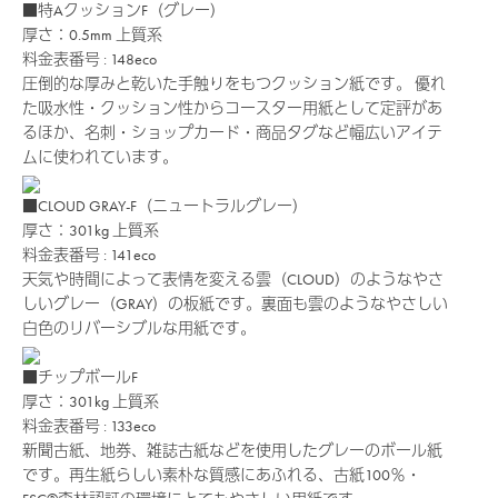
■特AクッションF（グレー）
厚さ：0.5mm
上質系
料金表番号 : 148eco
圧倒的な厚みと乾いた手触りをもつクッション紙です。 優れ
た吸水性・クッション性からコースター用紙として定評があ
るほか、名刺・ショップカード・商品タグなど幅広いアイテ
ムに使われています。
■CLOUD GRAY-F（ニュートラルグレー）
厚さ：301kg
上質系
料金表番号 : 141eco
天気や時間によって表情を変える雲（CLOUD）のようなやさ
しいグレー（GRAY）の板紙です。裏面も雲のようなやさしい
白色のリバーシブルな用紙です。
■チップボールF
厚さ：301kg
上質系
料金表番号 : 133eco
新聞古紙、地券、雑誌古紙などを使用したグレーのボール紙
です。再生紙らしい素朴な質感にあふれる、古紙100％・