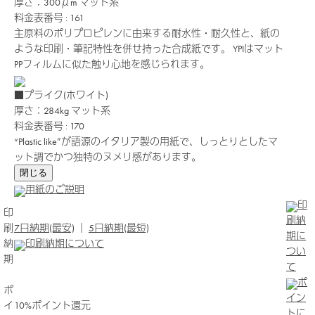
厚さ：300μm
マット系
料金表番号 : 161
主原料のポリプロピレンに由来する耐水性・耐久性と、紙の
ような印刷・筆記特性を併せ持った合成紙です。 YPIはマット
PPフィルムに似た触り心地を感じられます。
■プライク(ホワイト)
厚さ：284kg
マット系
料金表番号 : 170
“Plastic like”が語源のイタリア製の用紙で、しっとりとしたマ
ット調でかつ独特のヌメリ感があります。
閉じる
用紙のご説明
印
印
刷納
刷
7日納期(最安)
｜
5日納期(最短)
期に
納
印刷納期について
つい
期
て
ポ
ポ
イン
イ
10%ポイント還元
トに