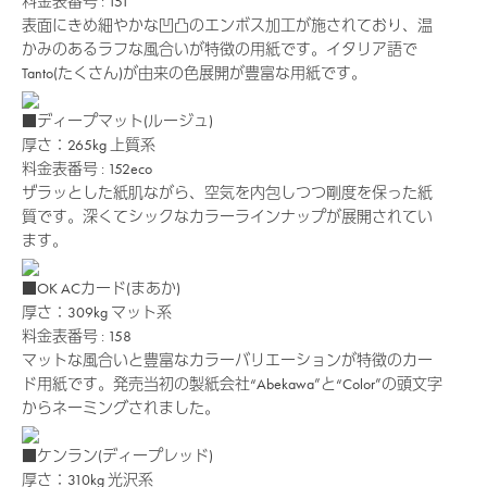
料金表番号 : 151
表面にきめ細やかな凹凸のエンボス加工が施されており、温
かみのあるラフな風合いが特徴の用紙です。イタリア語で
Tanto(たくさん)が由来の色展開が豊富な用紙です。
■ディープマット(ルージュ)
厚さ：265kg
上質系
料金表番号 : 152eco
ザラッとした紙肌ながら、空気を内包しつつ剛度を保った紙
質です。深くてシックなカラーラインナップが展開されてい
ます。
■OK ACカード(まあか)
厚さ：309kg
マット系
料金表番号 : 158
マットな風合いと豊富なカラーバリエーションが特徴のカー
ド用紙です。発売当初の製紙会社“Abekawa”と“Color”の頭文字
からネーミングされました。
■ケンラン(ディープレッド)
厚さ：310kg
光沢系