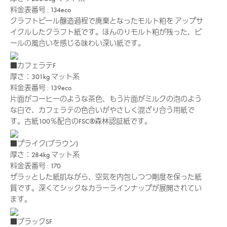
料金表番号 : 134eco
クラフトビール醸造過程で廃棄となったモルト粕を アップサ
イクルしたクラフト紙です。ほんのりモルト粕が残った、ビ
ールの風合いを感じる味わい深い紙です。
■カフェラテF
厚さ：301kg
マット系
料金表番号 : 139eco
片面がコーヒーのような茶色、もう片面がミルクの泡のよう
な白で、カフェラテの色合いがやさしく混ざり合う用紙で
す。古紙100％配合のFSC®森林認証紙です。
■プライク(ブラウン)
厚さ：284kg
マット系
料金表番号 : 170
ザラッとした紙肌ながら、空気を内包しつつ剛度を保った紙
質です。深くてシックなカラーラインナップが展開されてい
ます。
■ブラックSF