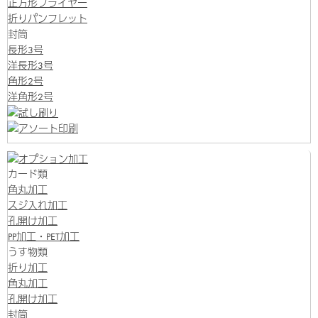
正方形フライヤー
折りパンフレット
封筒
長形3号
洋長形3号
角形2号
洋角形2号
カード類
角丸加工
スジ入れ加工
孔開け加工
PP加工・PET加工
うす物類
折り加工
角丸加工
孔開け加工
封筒