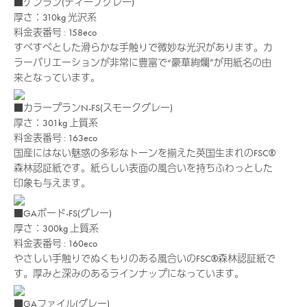
■ケンラン(ディープグレー)
厚さ：310kg
光沢系
料金表番号 : 158eco
すべすべとした滑らかな手触りで微妙な光沢があります。カ
ラーバリエーションが非常に豊富で“豪華絢爛”が用紙名の由
来となっています。
■カラープランN-FS(スモークグレー)
厚さ：301kg
上質系
料金表番号 : 163eco
国産にはない魅惑の多彩なトーンを揃えた英国生まれのFSC®
森林認証紙です。紙らしい表面の風合いを持ちふわっとした
印象も与えます。
■GAボード-FS(グレー)
厚さ：300kg
上質系
料金表番号 : 160eco
やさしい手触りでぬくもりのある風合いのFSC®森林認証紙で
す。厚みと深みのあるラインナップになっています。
■GAファイル(グレー)