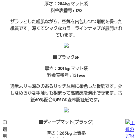
厚さ：284kg
マット系
料金表番号 : 170
ザラッとした紙肌ながら、空気を内包しつつ剛度を保った
紙質です。深くてシックなカラーラインナップが展開され
ています。
■ブラックSF
厚さ：301kg
マット系
料金表番号 : 151eco
通常よりも深みのあるリッチな黒に染色した板紙です。少
しなめらかな手触りも相まって高級感を演出できます。古
紙60％配合のFSC®森林認証紙です。
■ディープマット(ブラック)
印
用
刷
紙の
厚さ：265kg
上質系
用
ご説