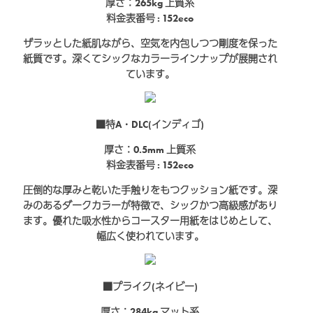
厚さ：265kg
上質系
料金表番号 : 152eco
ザラッとした紙肌ながら、空気を内包しつつ剛度を保った
紙質です。深くてシックなカラーラインナップが展開され
ています。
■特A・DLC(インディゴ)
厚さ：0.5mm
上質系
料金表番号 : 152eco
圧倒的な厚みと乾いた手触りをもつクッション紙です。深
みのあるダークカラーが特徴で、シックかつ高級感があり
ます。優れた吸水性からコースター用紙をはじめとして、
幅広く使われています。
■プライク(ネイビー)
厚さ：284kg
マット系