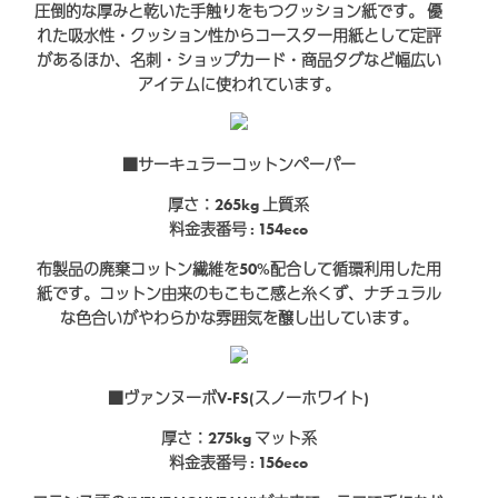
圧倒的な厚みと乾いた手触りをもつクッション紙です。 優
れた吸水性・クッション性からコースター用紙として定評
があるほか、名刺・ショップカード・商品タグなど幅広い
アイテムに使われています。
■サーキュラーコットンペーパー
厚さ：265kg
上質系
料金表番号 : 154eco
布製品の廃棄コットン繊維を50%配合して循環利用した用
紙です。コットン由来のもこもこ感と糸くず、ナチュラル
な色合いがやわらかな雰囲気を醸し出しています。
■ヴァンヌーボV-FS(スノーホワイト)
厚さ：275kg
マット系
料金表番号 : 156eco