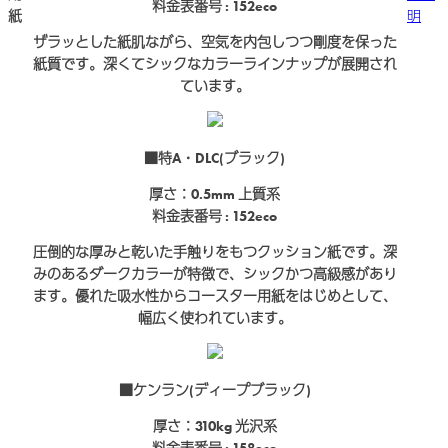
料金表番号 : 152eco
紙
明
ザラッとした紙肌ながら、空気を内包しつつ剛度を保った
紙質です。深くてシックなカラーラインナップが展開され
ています。
■特A・DLC(ブラック)
厚さ：0.5mm
上質系
料金表番号 : 152eco
圧倒的な厚みと乾いた手触りをもつクッション紙です。深
みのあるダークカラーが特徴で、シックかつ高級感があり
ます。優れた吸水性からコースター用紙をはじめとして、
幅広く使われています。
■ケンラン(ディープブラック)
厚さ：310kg
光沢系