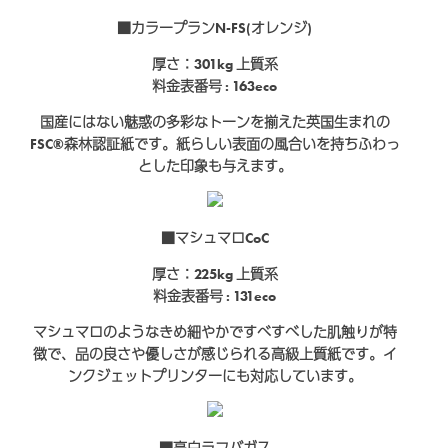
■カラープランN-FS(オレンジ)
厚さ：301kg
上質系
料金表番号 : 163eco
国産にはない魅惑の多彩なトーンを揃えた英国生まれの
FSC®森林認証紙です。紙らしい表面の風合いを持ちふわっ
とした印象も与えます。
■マシュマロCoC
厚さ：225kg
上質系
料金表番号 : 131eco
マシュマロのようなきめ細やかですべすべした肌触りが特
徴で、品の良さや優しさが感じられる高級上質紙です。イ
ンクジェットプリンターにも対応しています。