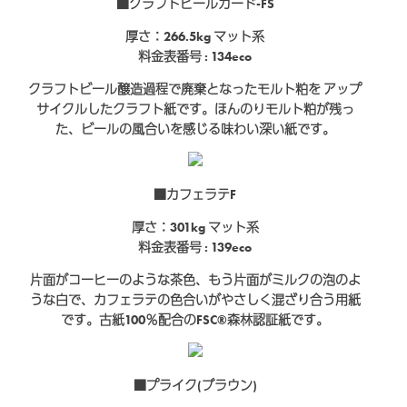
■クラフトビールカード-FS
厚さ：266.5kg
マット系
料金表番号 : 134eco
クラフトビール醸造過程で廃棄となったモルト粕を アップ
サイクルしたクラフト紙です。ほんのりモルト粕が残っ
た、ビールの風合いを感じる味わい深い紙です。
■カフェラテF
厚さ：301kg
マット系
料金表番号 : 139eco
片面がコーヒーのような茶色、もう片面がミルクの泡のよ
うな白で、カフェラテの色合いがやさしく混ざり合う用紙
です。古紙100％配合のFSC®森林認証紙です。
■プライク(ブラウン)