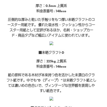
厚さ：0.5mm
上質系
料金表番号 : 148eco
圧倒的な厚みと乾いた手触りをもつ厚い未晒クラフトのコ
ースター用紙です。 優れた吸水性・クッション性からコー
スター用紙として定評があるほか、名刺・ショップカー
ド・商品タグなど幅広いアイテムに使われています。
■未晒クラフトD
厚さ：225kg
上質系
料金表番号 : 146eco
紙の原料である木材が本来持つ色を活かした未漂白のクラ
フト紙です。中でも“D（ディープ）”は未晒クラフト紙とし
ては濃いめの色合いで、ヴィンテージな世界観を表現しや
すい紙色です。