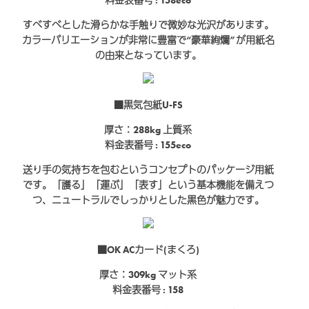
料金表番号 : 158eco
すべすべとした滑らかな手触りで微妙な光沢があります。
カラーバリエーションが非常に豊富で“豪華絢爛”が用紙名
の由来となっています。
■黒気包紙U-FS
厚さ：288kg
上質系
料金表番号 : 155eco
送り手の気持ちを包むというコンセプトのパッケージ用紙
です。「護る」「運ぶ」「表す」という基本機能を備えつ
つ、ニュートラルでしっかりとした黒色が魅力です。
■OK ACカード(まくろ)
厚さ：309kg
マット系
料金表番号 : 158