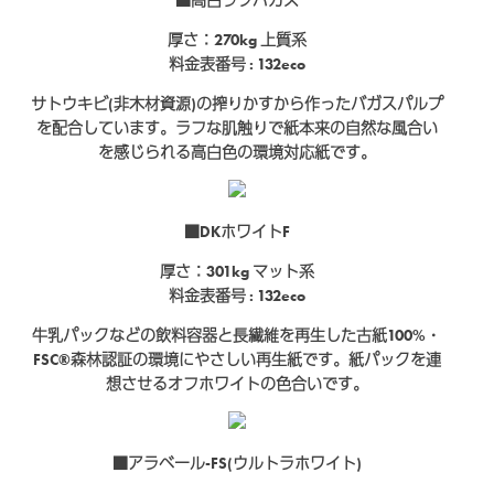
■高白ラフバガス
厚さ：270kg
上質系
料金表番号 : 132eco
サトウキビ(非木材資源)の搾りかすから作ったバガスパルプ
を配合しています。ラフな肌触りで紙本来の自然な風合い
を感じられる高白色の環境対応紙です。
■DKホワイトF
厚さ：301kg
マット系
料金表番号 : 132eco
牛乳パックなどの飲料容器と長繊維を再生した古紙100%・
FSC®森林認証の環境にやさしい再生紙です。紙パックを連
想させるオフホワイトの色合いです。
■アラベール-FS(ウルトラホワイト)