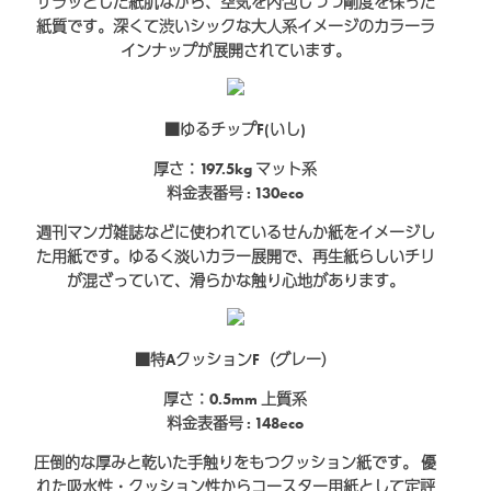
ザラッとした紙肌ながら、空気を内包しつつ剛度を保った
紙質です。深くて渋いシックな大人系イメージのカラーラ
インナップが展開されています。
■ゆるチップF(いし)
厚さ：197.5kg
マット系
料金表番号 : 130eco
週刊マンガ雑誌などに使われているせんか紙をイメージし
た用紙です。ゆるく淡いカラー展開で、再生紙らしいチリ
が混ざっていて、滑らかな触り心地があります。
■特AクッションF（グレー）
厚さ：0.5mm
上質系
料金表番号 : 148eco
圧倒的な厚みと乾いた手触りをもつクッション紙です。 優
れた吸水性・クッション性からコースター用紙として定評