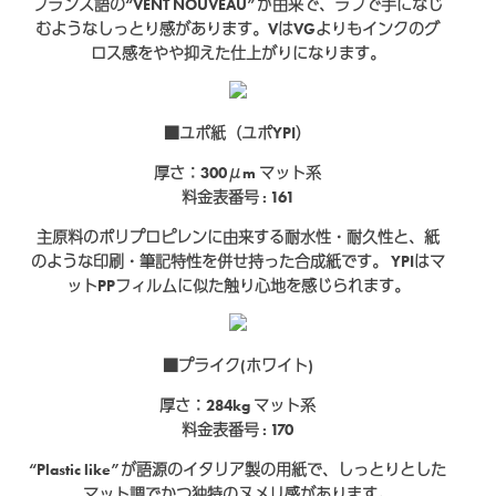
フランス語の“VENT NOUVEAU”が由来で、ラフで手になじ
むようなしっとり感があります。VはVGよりもインクのグ
ロス感をやや抑えた仕上がりになります。
■ユポ紙（ユポYPI）
厚さ：300μm
マット系
料金表番号 : 161
主原料のポリプロピレンに由来する耐水性・耐久性と、紙
のような印刷・筆記特性を併せ持った合成紙です。 YPIはマ
ットPPフィルムに似た触り心地を感じられます。
■プライク(ホワイト)
厚さ：284kg
マット系
料金表番号 : 170
“Plastic like”が語源のイタリア製の用紙で、しっとりとした
マット調でかつ独特のヌメリ感があります。