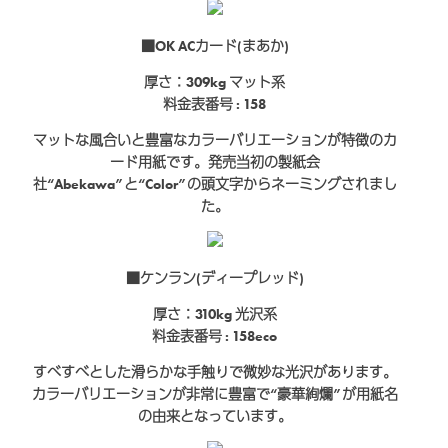
■OK ACカード(まあか)
厚さ：309kg
マット系
料金表番号 : 158
マットな風合いと豊富なカラーバリエーションが特徴のカ
ード用紙です。発売当初の製紙会
社“Abekawa”と“Color”の頭文字からネーミングされまし
た。
■ケンラン(ディープレッド)
厚さ：310kg
光沢系
料金表番号 : 158eco
すべすべとした滑らかな手触りで微妙な光沢があります。
カラーバリエーションが非常に豊富で“豪華絢爛”が用紙名
の由来となっています。