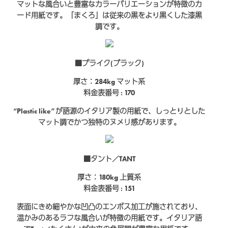
マットな風合いと豊富なカラーバリエーションが特徴のカ
ード用紙です。「まくろ」は従来の黒をより黒くした漆黒
調です。
■プライク(ブラック)
厚さ：284kg
マット系
料金表番号 : 170
“Plastic like”が語源のイタリア製の用紙で、しっとりとした
マット調でかつ独特のヌメリ感があります。
■タント／TANT
厚さ：180kg
上質系
料金表番号 : 151
表面にきめ細やかな凹凸のエンボス加工が施されており、
温かみのあるラフな風合いが特徴の用紙です。イタリア語