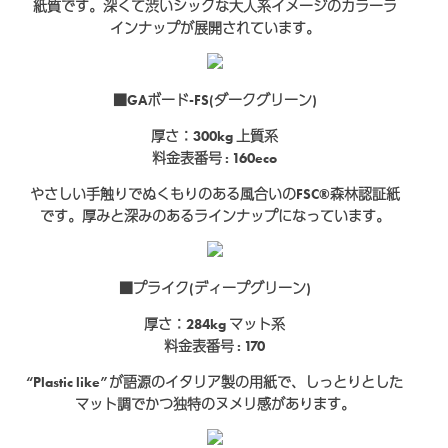
紙質です。深くて渋いシックな大人系イメージのカラーラ
インナップが展開されています。
■GAボード-FS(ダークグリーン)
厚さ：300kg
上質系
料金表番号 : 160eco
やさしい手触りでぬくもりのある風合いのFSC®森林認証紙
です。厚みと深みのあるラインナップになっています。
■プライク(ディープグリーン)
厚さ：284kg
マット系
料金表番号 : 170
“Plastic like”が語源のイタリア製の用紙で、しっとりとした
マット調でかつ独特のヌメリ感があります。