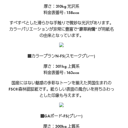
厚さ：310kg
光沢系
料金表番号 : 158eco
すべすべとした滑らかな手触りで微妙な光沢があります。
カラーバリエーションが非常に豊富で“豪華絢爛”が用紙名
の由来となっています。
■カラープランN-FS(スモークグレー)
厚さ：301kg
上質系
料金表番号 : 163eco
国産にはない魅惑の多彩なトーンを揃えた英国生まれの
FSC®森林認証紙です。紙らしい表面の風合いを持ちふわっ
とした印象も与えます。
■GAボード-FS(グレー)
厚さ：300kg
上質系