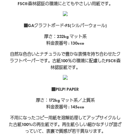
FSC®森林認証の環境にとてもやさしい用紙です。
■GAクラフトボード-FS(シルバーウォール)
厚さ：232kg
マット系
料金表番号 : 130eco
自然な色合いとナチュラルで豊かな表情を持ち合わせたク
ラフトペーパーです。古紙100％の環境に配慮したFSC®森
林認証紙です。
■PELP! PAPER
厚さ：172kg
マット系／上質系
料金表番号 : 145eco
不用になったコピー用紙を溶解処理してアップサイクルし
た古紙100%の再生紙です。再生紙らしい細かなチリが混ざ
っていて、表裏で質感が若干異なります。