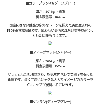
■カラープラン-FS(ダークグレー)
厚さ：301kg
上質系
料金表番号 : 163eco
国産にはない魅惑の多彩なトーンを揃えた英国生まれの
FSC®森林認証紙です。紙らしい表面の風合いを持ちふわっ
とした印象も与えます。
■ディープマット(シャドー)
厚さ：265kg
上質系
料金表番号 : 152eco
ザラッとした紙肌ながら、空気を内包しつつ剛度を保った
紙質です。深くて渋いシックな大人系イメージのカラーラ
インナップが展開されています。
■ケンラン(ディープグレー)