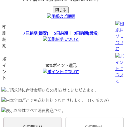
閉じる
用紙のご説明
印
印
刷納
刷
7日納期(最安)
｜
5日納期
｜
3日納期(最短)
期に
納
印刷納期について
つい
期
て
ポ
ポ
イン
イ
10%ポイント還元
トに
ン
ポイントについて
つい
ト
て