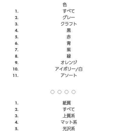
色
すべて
グレー
クラフト
黒
赤
青
紫
緑
オレンジ
アイボリー/白
アソート
紙質
すべて
上質系
マット系
光沢系