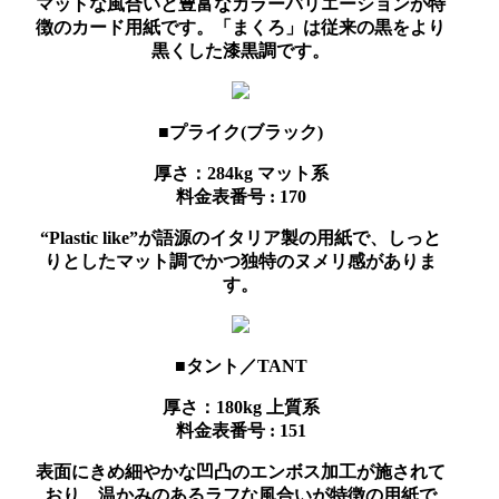
マットな風合いと豊富なカラーバリエーションが特
徴のカード用紙です。「まくろ」は従来の黒をより
黒くした漆黒調です。
■プライク(ブラック)
厚さ：284kg
マット系
料金表番号 : 170
“Plastic like”が語源のイタリア製の用紙で、しっと
りとしたマット調でかつ独特のヌメリ感がありま
す。
■タント／TANT
厚さ：180kg
上質系
料金表番号 : 151
表面にきめ細やかな凹凸のエンボス加工が施されて
おり、温かみのあるラフな風合いが特徴の用紙で