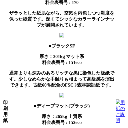
料金表番号 : 170
ザラッとした紙肌ながら、空気を内包しつつ剛度を
保った紙質です。深くてシックなカラーラインナッ
プが展開されています。
■ブラックSF
厚さ：301kg
マット系
料金表番号 : 151eco
通常よりも深みのあるリッチな黒に染色した板紙で
す。少しなめらかな手触りも相まって高級感を演出
できます。古紙60％配合のFSC®森林認証紙です。
印
用
■ディープマット(ブラック)
刷
紙の
用
ご説
厚さ：265kg
上質系
紙
明
料金表番号 : 152eco