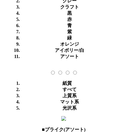
グレー
クラフト
黒
赤
青
紫
緑
オレンジ
アイボリー/白
アソート
紙質
すべて
上質系
マット系
光沢系
■プライク(アソート)