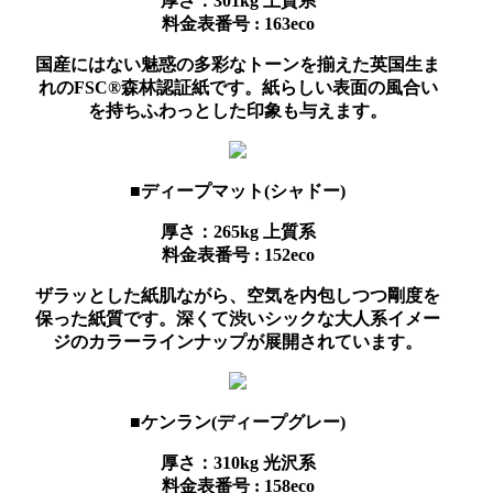
厚さ：301kg
上質系
料金表番号 : 163eco
国産にはない魅惑の多彩なトーンを揃えた英国生ま
れのFSC®森林認証紙です。紙らしい表面の風合い
を持ちふわっとした印象も与えます。
■ディープマット(シャドー)
厚さ：265kg
上質系
料金表番号 : 152eco
ザラッとした紙肌ながら、空気を内包しつつ剛度を
保った紙質です。深くて渋いシックな大人系イメー
ジのカラーラインナップが展開されています。
■ケンラン(ディープグレー)
厚さ：310kg
光沢系
料金表番号 : 158eco